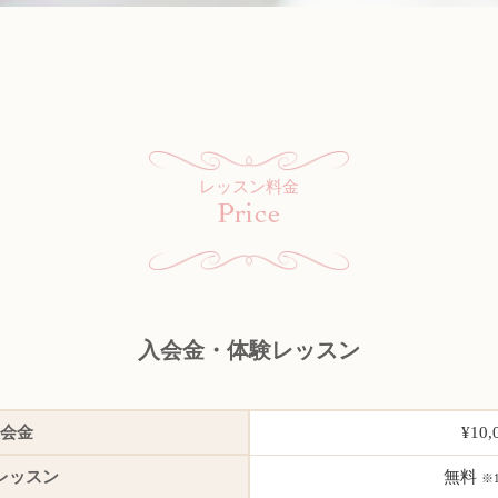
レッスン料金
Price
入会金・体験レッスン
会金
¥10,
レッスン
無料
※